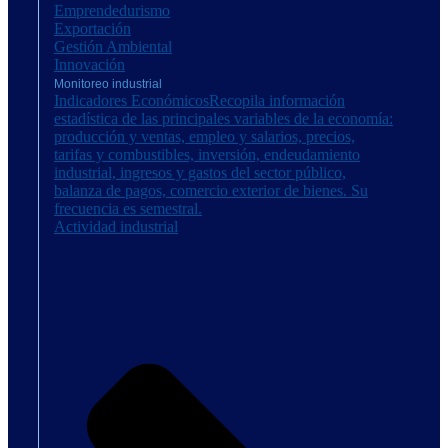
Emprendedurismo
Exportación
Gestión Ambiental
Innovación
Monitoreo industrial
Indicadores Económicos
Recopila información
estadística de las principales variables de la economía:
producción y ventas, empleo y salarios, precios,
tarifas y combustibles, inversión, endeudamiento
industrial, ingresos y gastos del sector público,
balanza de pagos, comercio exterior de bienes. Su
frecuencia es semestral.
Actividad industrial