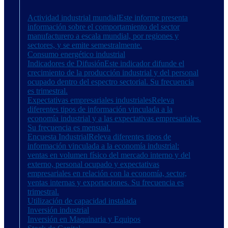
Actividad industrial mundial
Este informe presenta
información sobre el comportamiento del sector
manufacturero a escala mundial, por regiones y
sectores, y se emite semestralmente.
Consumo energético industrial
Indicadores de Difusión
Este indicador difunde el
crecimiento de la producción industrial y del personal
ocupado dentro del espectro sectorial. Su frecuencia
es trimestral.
Expectativas empresariales industriales
Releva
diferentes tipos de información vinculada a la
economía industrial y a las expectativas empresariales.
Su frecuencia es mensual.
Encuesta Industrial
Releva diferentes tipos de
información vinculada a la economía industrial:
ventas en volumen físico del mercado interno y del
externo, personal ocupado y expectativas
empresariales en relación con la economía, sector,
ventas internas y exportaciones. Su frecuencia es
trimestral.
Utilización de capacidad instalada
Inversión industrial
Inversión en Maquinaria y Equipos