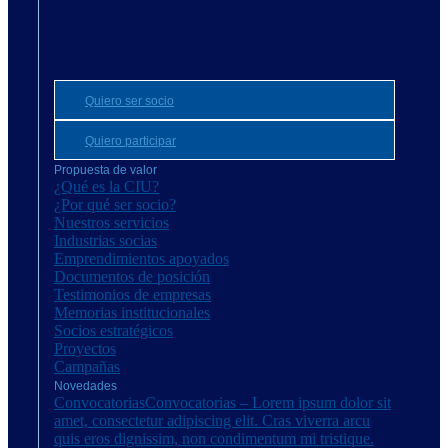
Quiero ser socio
Quiero participar
Propuesta de valor
¿Qué es la CIU?
¿Por qué ser socio?
Nuestros servicios
Industrias socias
Emprendimientos apoyados
Documentos de posición
Testimonios de empresas
Memorias institucionales
Socios estratégicos
Proyectos
Campañas
Novedades
Convocatorias
Convocatorias – Lorem ipsum dolor sit
amet, consectetur adipiscing elit. Cras viverra arcu
quis eros dignissim, non condimentum mi tristique.