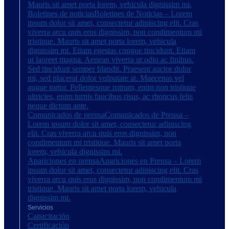
Mauris sit amet porta lorem, vehicula dignissim mi.
Boletines de noticias
Boletines de Noticias – Lorem
ipsum dolor sit amet, consectetur adipiscing elit. Cras
viverra arcu quis eros dignissim, non condimentum mi
tristique. Mauris sit amet porta lorem, vehicula
dignissim mi. Etiam egestas congue tincidunt. Etiam
ut laoreet magna. Aenean viverra ut odio ac finibus.
Sed tincidunt semper blandit. Praesent auctor dolor
mi, sed placerat dolor vulputate at. Maecenas vel
augue tortor. Pellentesque rutrum, enim non tristique
ultricies, enim turpis faucibus risus, ac rhoncus felis
neque dictum ante.
Comunicados de prensa
Comunicados de Prensa –
Lorem ipsum dolor sit amet, consectetur adipiscing
elit. Cras viverra arcu quis eros dignissim, non
condimentum mi tristique. Mauris sit amet porta
lorem, vehicula dignissim mi.
Apariciones en prensa
Apariciones en Prensa – Lorem
ipsum dolor sit amet, consectetur adipiscing elit. Cras
viverra arcu quis eros dignissim, non condimentum mi
tristique. Mauris sit amet porta lorem, vehicula
dignissim mi.
Servicios
Capacitación
Certificación