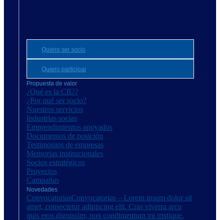
Quiero ser socio
Quiero participar
Propuesta de valor
¿Qué es la CIU?
¿Por qué ser socio?
Nuestros servicios
Industrias socias
Emprendimientos apoyados
Documentos de posición
Testimonios de empresas
Memorias institucionales
Socios estratégicos
Proyectos
Campañas
Novedades
Convocatorias
Convocatorias – Lorem ipsum dolor sit
amet, consectetur adipiscing elit. Cras viverra arcu
quis eros dignissim, non condimentum mi tristique.