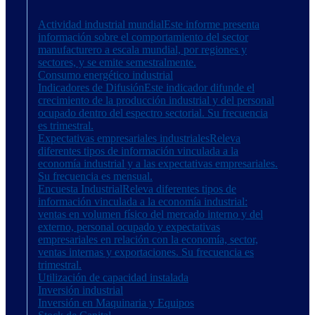
Actividad industrial mundial
Este informe presenta
información sobre el comportamiento del sector
manufacturero a escala mundial, por regiones y
sectores, y se emite semestralmente.
Consumo energético industrial
Indicadores de Difusión
Este indicador difunde el
crecimiento de la producción industrial y del personal
ocupado dentro del espectro sectorial. Su frecuencia
es trimestral.
Expectativas empresariales industriales
Releva
diferentes tipos de información vinculada a la
economía industrial y a las expectativas empresariales.
Su frecuencia es mensual.
Encuesta Industrial
Releva diferentes tipos de
información vinculada a la economía industrial:
ventas en volumen físico del mercado interno y del
externo, personal ocupado y expectativas
empresariales en relación con la economía, sector,
ventas internas y exportaciones. Su frecuencia es
trimestral.
Utilización de capacidad instalada
Inversión industrial
Inversión en Maquinaria y Equipos