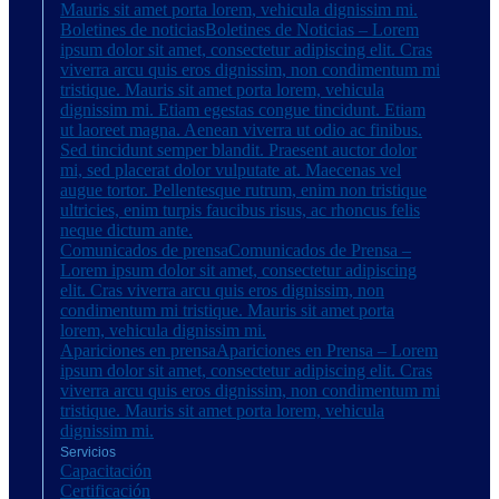
Mauris sit amet porta lorem, vehicula dignissim mi.
Boletines de noticias
Boletines de Noticias – Lorem
ipsum dolor sit amet, consectetur adipiscing elit. Cras
viverra arcu quis eros dignissim, non condimentum mi
tristique. Mauris sit amet porta lorem, vehicula
dignissim mi. Etiam egestas congue tincidunt. Etiam
ut laoreet magna. Aenean viverra ut odio ac finibus.
Sed tincidunt semper blandit. Praesent auctor dolor
mi, sed placerat dolor vulputate at. Maecenas vel
augue tortor. Pellentesque rutrum, enim non tristique
ultricies, enim turpis faucibus risus, ac rhoncus felis
neque dictum ante.
Comunicados de prensa
Comunicados de Prensa –
Lorem ipsum dolor sit amet, consectetur adipiscing
elit. Cras viverra arcu quis eros dignissim, non
condimentum mi tristique. Mauris sit amet porta
lorem, vehicula dignissim mi.
Apariciones en prensa
Apariciones en Prensa – Lorem
ipsum dolor sit amet, consectetur adipiscing elit. Cras
viverra arcu quis eros dignissim, non condimentum mi
tristique. Mauris sit amet porta lorem, vehicula
dignissim mi.
Servicios
Capacitación
Certificación