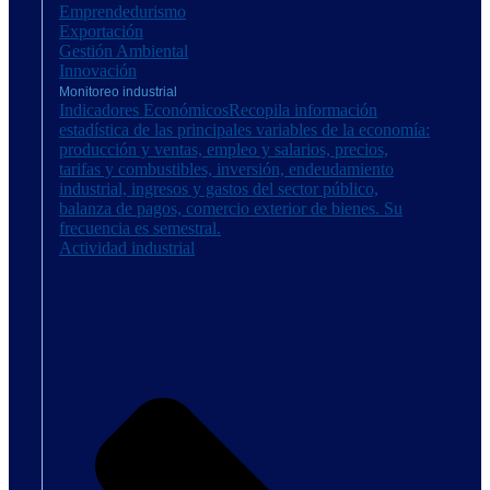
Emprendedurismo
Exportación
Gestión Ambiental
Innovación
Monitoreo industrial
Indicadores Económicos
Recopila información
estadística de las principales variables de la economía:
producción y ventas, empleo y salarios, precios,
tarifas y combustibles, inversión, endeudamiento
industrial, ingresos y gastos del sector público,
balanza de pagos, comercio exterior de bienes. Su
frecuencia es semestral.
Actividad industrial