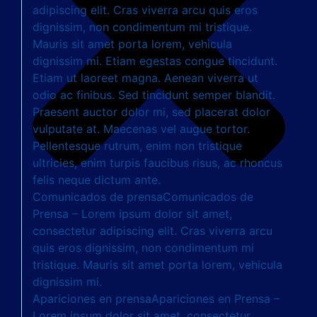
adipiscing elit. Cras viverra arcu quis eros
dignissim, non condimentum mi tristique.
Mauris sit amet porta lorem, vehicula
dignissim mi. Etiam egestas congue tincidunt.
Etiam ut laoreet magna. Aenean viverra ut
odio ac finibus. Sed tincidunt semper blandit.
Praesent auctor dolor mi, sed placerat dolor
vulputate at. Maecenas vel augue tortor.
Pellentesque rutrum, enim non tristique
ultricies, enim turpis faucibus risus, ac rhoncus
felis neque dictum ante.
Comunicados de prensa
Comunicados de
Prensa – Lorem ipsum dolor sit amet,
consectetur adipiscing elit. Cras viverra arcu
quis eros dignissim, non condimentum mi
tristique. Mauris sit amet porta lorem, vehicula
dignissim mi.
Apariciones en prensa
Apariciones en Prensa –
Lorem ipsum dolor sit amet, consectetur