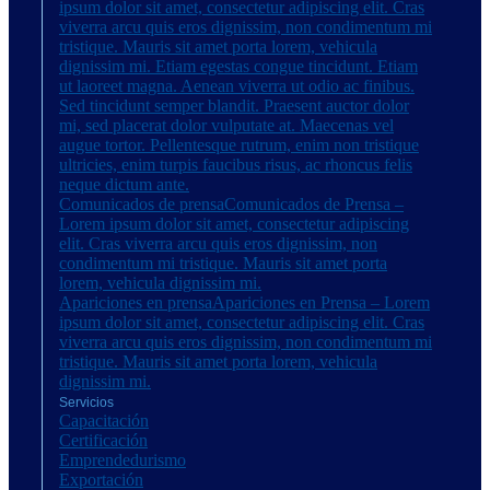
ipsum dolor sit amet, consectetur adipiscing elit. Cras
viverra arcu quis eros dignissim, non condimentum mi
tristique. Mauris sit amet porta lorem, vehicula
dignissim mi. Etiam egestas congue tincidunt. Etiam
ut laoreet magna. Aenean viverra ut odio ac finibus.
Sed tincidunt semper blandit. Praesent auctor dolor
mi, sed placerat dolor vulputate at. Maecenas vel
augue tortor. Pellentesque rutrum, enim non tristique
ultricies, enim turpis faucibus risus, ac rhoncus felis
neque dictum ante.
Comunicados de prensa
Comunicados de Prensa –
Lorem ipsum dolor sit amet, consectetur adipiscing
elit. Cras viverra arcu quis eros dignissim, non
condimentum mi tristique. Mauris sit amet porta
lorem, vehicula dignissim mi.
Apariciones en prensa
Apariciones en Prensa – Lorem
ipsum dolor sit amet, consectetur adipiscing elit. Cras
viverra arcu quis eros dignissim, non condimentum mi
tristique. Mauris sit amet porta lorem, vehicula
dignissim mi.
Servicios
Capacitación
Certificación
Emprendedurismo
Exportación