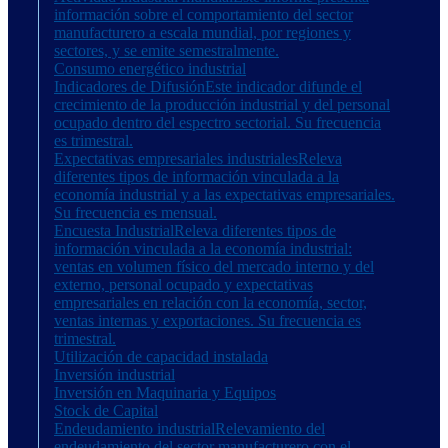
información sobre el comportamiento del sector
manufacturero a escala mundial, por regiones y
sectores, y se emite semestralmente.
Consumo energético industrial
Indicadores de Difusión
Este indicador difunde el
crecimiento de la producción industrial y del personal
ocupado dentro del espectro sectorial. Su frecuencia
es trimestral.
Expectativas empresariales industriales
Releva
diferentes tipos de información vinculada a la
economía industrial y a las expectativas empresariales.
Su frecuencia es mensual.
Encuesta Industrial
Releva diferentes tipos de
información vinculada a la economía industrial:
ventas en volumen físico del mercado interno y del
externo, personal ocupado y expectativas
empresariales en relación con la economía, sector,
ventas internas y exportaciones. Su frecuencia es
trimestral.
Utilización de capacidad instalada
Inversión industrial
Inversión en Maquinaria y Equipos
Stock de Capital
Endeudamiento industrial
Relevamiento del
endeudamiento del sector manufacturero con el