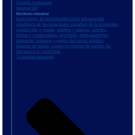
Gestión Ambiental
Innovación
Monitoreo industrial
Indicadores Económicos
Recopila información
estadística de las principales variables de la economía:
producción y ventas, empleo y salarios, precios,
tarifas y combustibles, inversión, endeudamiento
industrial, ingresos y gastos del sector público,
balanza de pagos, comercio exterior de bienes. Su
frecuencia es semestral.
Actividad industrial