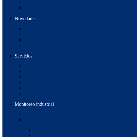
Proyectos
Campañas
Novedades
Convocatorias
Boletines de noticias
Comunicados de prensa
Apariciones en prensa
Servicios
Capacitación
Certificación
Emprendedurismo
Exportación
Gestión Ambiental
Innovación
Monitoreo industrial
Indicadores Económicos
Actividad industrial
Actividad industrial mundial
Consumo energético industrial