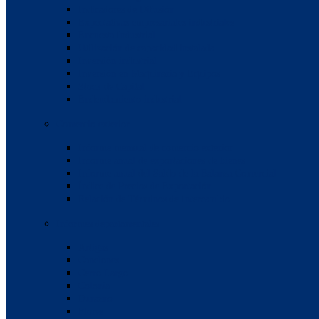
Indicadores de Difusión
Expectativas empresariales industriales
Encuesta Industrial
Utilización de capacidad instalada
Inversión industrial
Inversión en Maquinaria y Equipos
Stock de Capital
Endeudamiento industrial
Comercio exterior
Informe mensual de comercio exterior
Informe anual de exportaciones de bienes
Informe anual del Saldo de la Balanza Comercial
Índice de Precios de Exportación
Relación de Términos de Intercambio
Informes departamentales
Artigas
Canelones
Cerro Largo
Colonia
Durazno
Flores