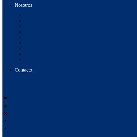
Nosotros
Consejo Directivo
Comisiones Asesoras
Gremiales
Equipo Técnico
Participación en ámbitos interinstitucionales
Sedes
Club de los Industriales
Estatutos
Código de ética
Contacto