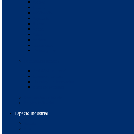
Florida
Lavalleja
Maldonado
Paysandú
Rivera
Rocha
Salto
Soriano
Tacuarembó
Treinta y Tres
Documentos técnicos
Actividad industrial
Comercio exterior
Tecnología e innovación
Emprendedurismo
Documentos de interés
Empleo Industrial
Espacio Industrial
Revista
Blog