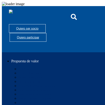
Quiero ser socio
Quiero participar
Propuesta de valor
¿Qué es la CIU?
¿Por qué ser socio?
Nuestros servicios
Industrias socias
Emprendimientos apoyados
Documentos de posición
Testimonios de empresas
Memorias institucionales
Socios estratégicos