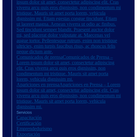
ipsum dolor sit amet, consectetur adipiscing elit. Cras
viverra arcu quis eros dignissim, non condimentum mi
tristique. Mauris sit amet porta lorem, vehicula
dignissim mi. Etiam egestas congue tincidunt. Etiam
ut laoreet magna. Aenean viverra ut odio ac finibus.
Sed tincidunt semper blandit. Praesent auctor dolor
mi, sed placerat dolor vulputate at. Maecenas vel
augue tortor. Pellentesque rutrum, enim non tristique
ultricies, enim turpis faucibus risus, ac rhoncus felis
neque dictum ante.
Comunicados de prensa
Comunicados de Prensa –
Lorem ipsum dolor sit amet, consectetur adipiscing
elit. Cras viverra arcu quis eros dignissim, non
condimentum mi tristique. Mauris sit amet porta
lorem, vehicula dignissim mi.
Apariciones en prensa
Apariciones en Prensa – Lorem
ipsum dolor sit amet, consectetur adipiscing elit. Cras
viverra arcu quis eros dignissim, non condimentum mi
tristique. Mauris sit amet porta lorem, vehicula
dignissim mi.
Servicios
Capacitación
Certificación
Emprendedurismo
Exportación