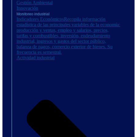
Gestión Ambiental
Innovación
Monitoreo industrial
Indicadores Económicos
Recopila información
estadística de las principales variables de la economía:
producción y ventas, empleo y salarios, precios,
tarifas y combustibles, inversión, endeudamiento
industrial, ingresos y gastos del sector público,
balanza de pagos, comercio exterior de bienes. Su
frecuencia es semestral.
Actividad industrial