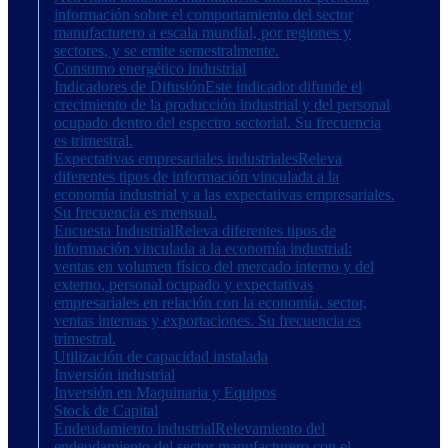
información sobre el comportamiento del sector
manufacturero a escala mundial, por regiones y
sectores, y se emite semestralmente.
Consumo energético industrial
Indicadores de Difusión
Este indicador difunde el
crecimiento de la producción industrial y del personal
ocupado dentro del espectro sectorial. Su frecuencia
es trimestral.
Expectativas empresariales industriales
Releva
diferentes tipos de información vinculada a la
economía industrial y a las expectativas empresariales.
Su frecuencia es mensual.
Encuesta Industrial
Releva diferentes tipos de
información vinculada a la economía industrial:
ventas en volumen físico del mercado interno y del
externo, personal ocupado y expectativas
empresariales en relación con la economía, sector,
ventas internas y exportaciones. Su frecuencia es
trimestral.
Utilización de capacidad instalada
Inversión industrial
Inversión en Maquinaria y Equipos
Stock de Capital
Endeudamiento industrial
Relevamiento del
endeudamiento del sector manufacturero con el